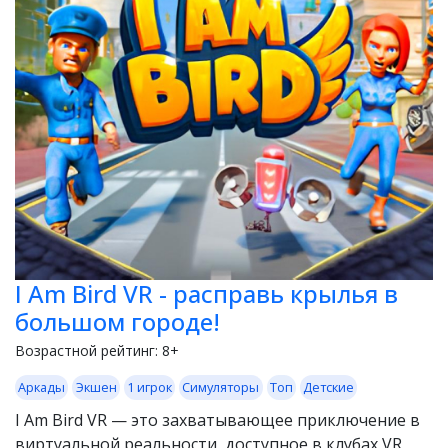
I Am Bird VR - расправь крылья в
большом городе!
Возрастной рейтинг:
8+
Аркады
Экшен
1 игрок
Симуляторы
Топ
Детские
I Am Bird VR — это захватывающее приключение в
виртуальной реальности, доступное в клубах VR