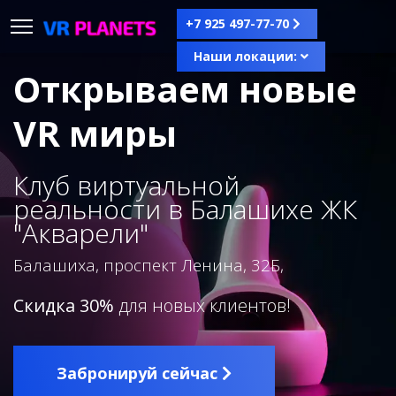
+7 925 497-77-70
Наши локации:
Открываем новые
VR миры
Клуб виртуальной
реальности в Балашихе ЖК
"Акварели"
Балашиха, проспект Ленина, 32Б,
Скидка 30%
для новых клиентов!
Забронируй сейчас