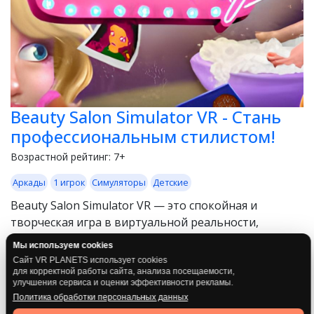
Beauty Salon Simulator VR - Стань
профессиональным стилистом!
Возрастной рейтинг:
7+
Мы используем cookies
Аркады
1 игрок
Симуляторы
Детские
Сайт VR PLANETS использует cookies
Beauty Salon Simulator VR — это спокойная и
для корректной работы сайта, анализа посещаемости,
улучшения сервиса и оценки эффективности рекламы.
творческая игра в виртуальной реальности,
Политика обработки персональных данных
доступная в кл...
Принять все
Подробнее
Отклонить необязательные
💬
Настроить