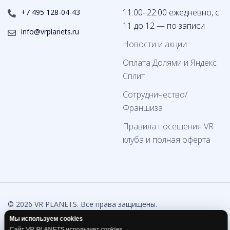
11:00–22:00 ежедневно, с
+7 495 128-04-43
11 до 12 — по записи
info@vrplanets.ru
Новости и акции
Оплата Долями и Яндекс
Сплит
Сотрудничество/
Франшиза
Правила посещения VR
клуба и полная оферта
© 2026 VR PLANETS. Все права защищены.
Мы используем cookies
Согласие на обработку
Сайт VR PLANETS использует cookies