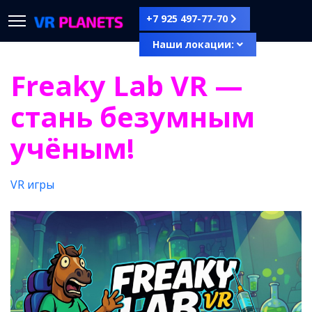
+7 925 497-77-70
Наши локации:
Freaky Lab VR —
стань безумным
учёным!
VR игры