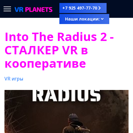
+7 925 497-77-70
Наши локации:
Into The Radius 2 -
СТАЛКЕР VR в
кооперативе
VR игры