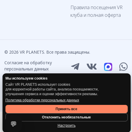
Правила посещения VR
клуба и полная оферта
© 2026 VR PLANETS. Все права защищены.
Согласие на обработку
персональных данных
Политика обработки
Мы используем cookies
персональных данных
Сайт VR PLANETS использует cookies
*Компания Meta признана
для корректной работы сайта, анализа посещаемости,
экстремистской на
улучшения сервиса и оценки эффективности рекламы.
территории России
Политика обработки персональных данных
Принять все
Отклонить необязательные
💬
Настроить