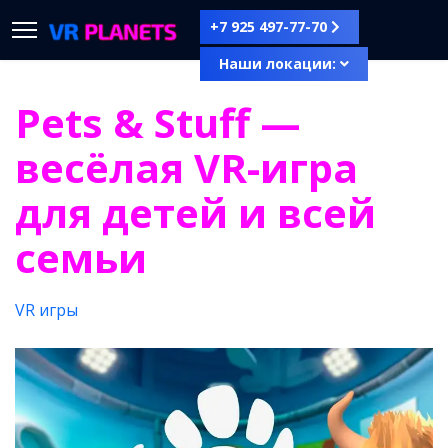
+7 925 497-77-70
Наши локации:
Pets & Stuff —
весёлая VR-игра
для детей и всей
семьи
VR игры