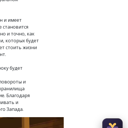
н и имеет
е становится
но и точно, как
и, которых будет
ет стоить жизни
нт.
оку будет
 повороты и
, хранилища
ие. Благодаря
чивать и
го Запада.