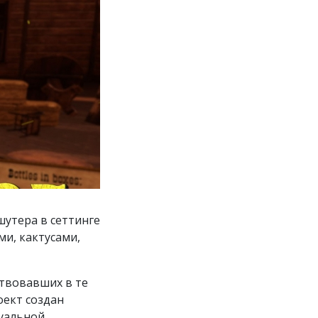
утера в сеттинге
ми, кактусами,
ствовавших в те
оект создан
туальной