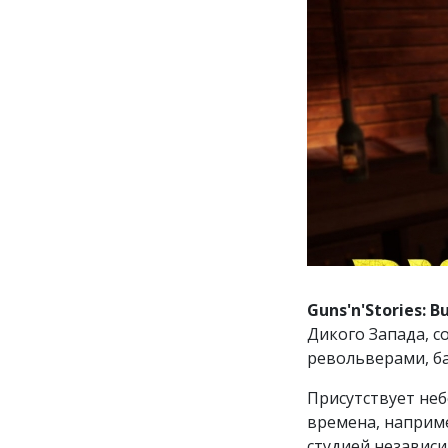
Guns'n'Stories: B
Дикого Запада, с
револьверами, ба
Присутствует неб
времена, наприм
студией независ