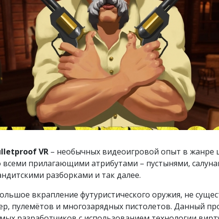
ulletproof VR
– необычных видеоигровой опыт в жанре ш
о всеми прилагающими атрибутами – пустынями, салуна
ндитскими разборками и так далее.
ольшое вкрапление футуристического оружия, не суще
ер, пулемётов и многозарядных пистолетов. Данный пр
имых разработчиков с использованием технологии вир