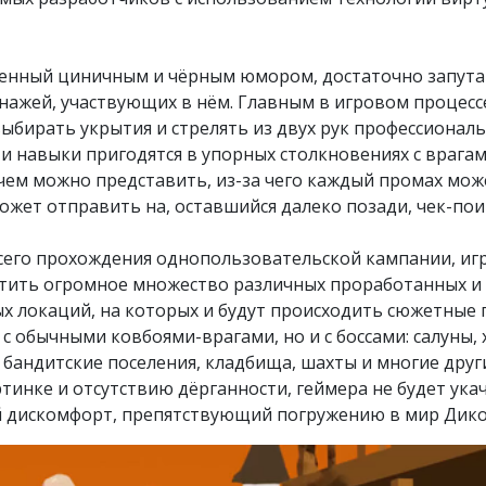
енный циничным и чёрным юмором, достаточно запута
нажей, участвующих в нём. Главным в игровом процесс
ыбирать укрытия и стрелять из двух рук профессиональ
ти навыки пригодятся в упорных столкновениях с врагам
чем можно представить, из-за чего каждый промах мож
ожет отправить на, оставшийся далеко позади, чек-пои
сего прохождения однопользовательской кампании, игр
тить огромное множество различных проработанных и
х локаций, на которых и будут происходить сюжетные
 с обычными ковбоями-врагами, но и с боссами: салуны
 бандитские поселения, кладбища, шахты и многие друг
тинке и отсутствию дёрганности, геймера не будет ука
 дискомфорт, препятствующий погружению в мир Дико